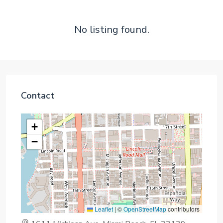
No listing found.
Contact
+
−
Leaflet
|
©
OpenStreetMap
contributors